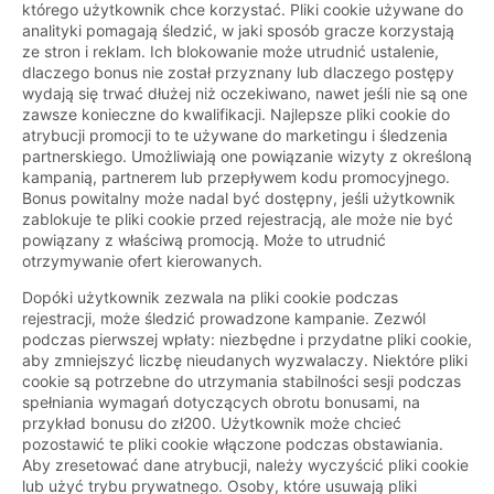
którego użytkownik chce korzystać. Pliki cookie używane do
analityki pomagają śledzić, w jaki sposób gracze korzystają
ze stron i reklam. Ich blokowanie może utrudnić ustalenie,
dlaczego bonus nie został przyznany lub dlaczego postępy
wydają się trwać dłużej niż oczekiwano, nawet jeśli nie są one
zawsze konieczne do kwalifikacji. Najlepsze pliki cookie do
atrybucji promocji to te używane do marketingu i śledzenia
partnerskiego. Umożliwiają one powiązanie wizyty z określoną
kampanią, partnerem lub przepływem kodu promocyjnego.
Bonus powitalny może nadal być dostępny, jeśli użytkownik
zablokuje te pliki cookie przed rejestracją, ale może nie być
powiązany z właściwą promocją. Może to utrudnić
otrzymywanie ofert kierowanych.
Dopóki użytkownik zezwala na pliki cookie podczas
rejestracji, może śledzić prowadzone kampanie. Zezwól
podczas pierwszej wpłaty: niezbędne i przydatne pliki cookie,
aby zmniejszyć liczbę nieudanych wyzwalaczy. Niektóre pliki
cookie są potrzebne do utrzymania stabilności sesji podczas
spełniania wymagań dotyczących obrotu bonusami, na
przykład bonusu do zł200. Użytkownik może chcieć
pozostawić te pliki cookie włączone podczas obstawiania.
Aby zresetować dane atrybucji, należy wyczyścić pliki cookie
lub użyć trybu prywatnego. Osoby, które usuwają pliki