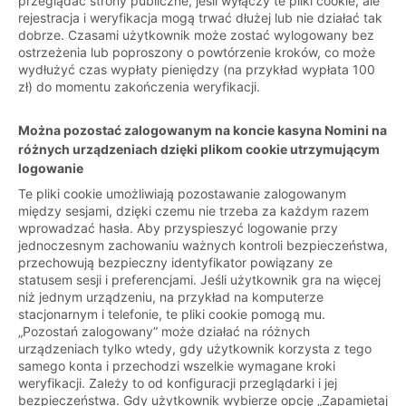
przeglądać strony publiczne, jeśli wyłączy te pliki cookie, ale
rejestracja i weryfikacja mogą trwać dłużej lub nie działać tak
dobrze. Czasami użytkownik może zostać wylogowany bez
ostrzeżenia lub poproszony o powtórzenie kroków, co może
wydłużyć czas wypłaty pieniędzy (na przykład wypłata 100
zł) do momentu zakończenia weryfikacji.
Można pozostać zalogowanym na koncie kasyna Nomini na
różnych urządzeniach dzięki plikom cookie utrzymującym
logowanie
Te pliki cookie umożliwiają pozostawanie zalogowanym
między sesjami, dzięki czemu nie trzeba za każdym razem
wprowadzać hasła. Aby przyspieszyć logowanie przy
jednoczesnym zachowaniu ważnych kontroli bezpieczeństwa,
przechowują bezpieczny identyfikator powiązany ze
statusem sesji i preferencjami. Jeśli użytkownik gra na więcej
niż jednym urządzeniu, na przykład na komputerze
stacjonarnym i telefonie, te pliki cookie pomogą mu.
„Pozostań zalogowany” może działać na różnych
urządzeniach tylko wtedy, gdy użytkownik korzysta z tego
samego konta i przechodzi wszelkie wymagane kroki
weryfikacji. Zależy to od konfiguracji przeglądarki i jej
bezpieczeństwa. Gdy użytkownik wybierze opcję „Zapamiętaj