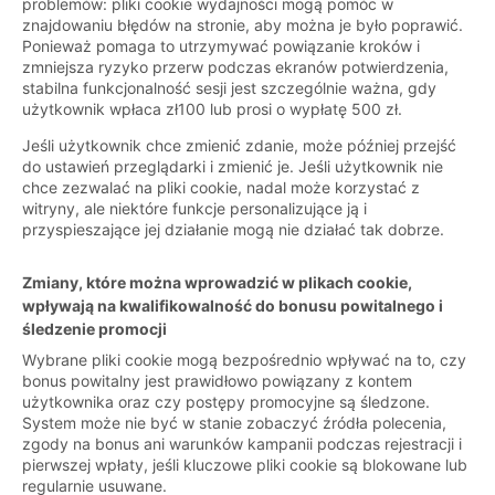
problemów: pliki cookie wydajności mogą pomóc w
znajdowaniu błędów na stronie, aby można je było poprawić.
Ponieważ pomaga to utrzymywać powiązanie kroków i
zmniejsza ryzyko przerw podczas ekranów potwierdzenia,
stabilna funkcjonalność sesji jest szczególnie ważna, gdy
użytkownik wpłaca zł100 lub prosi o wypłatę 500 zł.
Jeśli użytkownik chce zmienić zdanie, może później przejść
do ustawień przeglądarki i zmienić je. Jeśli użytkownik nie
chce zezwalać na pliki cookie, nadal może korzystać z
witryny, ale niektóre funkcje personalizujące ją i
przyspieszające jej działanie mogą nie działać tak dobrze.
Zmiany, które można wprowadzić w plikach cookie,
wpływają na kwalifikowalność do bonusu powitalnego i
śledzenie promocji
Wybrane pliki cookie mogą bezpośrednio wpływać na to, czy
bonus powitalny jest prawidłowo powiązany z kontem
użytkownika oraz czy postępy promocyjne są śledzone.
System może nie być w stanie zobaczyć źródła polecenia,
zgody na bonus ani warunków kampanii podczas rejestracji i
pierwszej wpłaty, jeśli kluczowe pliki cookie są blokowane lub
regularnie usuwane.