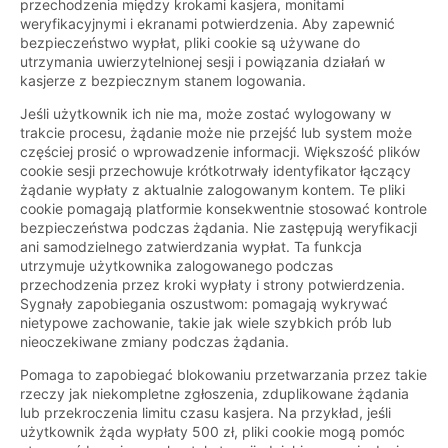
przechodzenia między krokami kasjera, monitami
weryfikacyjnymi i ekranami potwierdzenia. Aby zapewnić
bezpieczeństwo wypłat, pliki cookie są używane do
utrzymania uwierzytelnionej sesji i powiązania działań w
kasjerze z bezpiecznym stanem logowania.
Jeśli użytkownik ich nie ma, może zostać wylogowany w
trakcie procesu, żądanie może nie przejść lub system może
częściej prosić o wprowadzenie informacji. Większość plików
cookie sesji przechowuje krótkotrwały identyfikator łączący
żądanie wypłaty z aktualnie zalogowanym kontem. Te pliki
cookie pomagają platformie konsekwentnie stosować kontrole
bezpieczeństwa podczas żądania. Nie zastępują weryfikacji
ani samodzielnego zatwierdzania wypłat. Ta funkcja
utrzymuje użytkownika zalogowanego podczas
przechodzenia przez kroki wypłaty i strony potwierdzenia.
Sygnały zapobiegania oszustwom: pomagają wykrywać
nietypowe zachowanie, takie jak wiele szybkich prób lub
nieoczekiwane zmiany podczas żądania.
Pomaga to zapobiegać blokowaniu przetwarzania przez takie
rzeczy jak niekompletne zgłoszenia, zduplikowane żądania
lub przekroczenia limitu czasu kasjera. Na przykład, jeśli
użytkownik żąda wypłaty 500 zł, pliki cookie mogą pomóc