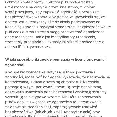
i chronić konta graczy. Niektóre pliki cookie zostały
umieszczone na witrynie przez inne strony, z którymi
współpracujemy, aby zapewnić zgodność z przepisami i
bezpieczeństwo witryny. Aby pomóc w upewnieniu się, że
dostęp jest autentyczny i że działania podejmowane na
koncie są zgodne z naszymi standardami bezpieczeństwa, te
pliki cookie stron trzecich mogą przetwarzać ograniczone
dane techniczne, takie jak identyfikatory urządzenia,
szczegóły przeglądarki, sygnały lokalizacji pochodzące z
adresu IP i aktywność sesji.
W jaki sposób pliki cookie pomagają w licencjonowaniu i
zgodności
Aby spełnić wymagania dotyczące licencjonowania i
zgodności, może być konieczne wykazanie, że nadużycia są
kontrolowane, a dane graczy są chronione. Pliki cookie
pomagają w tym, ponieważ utrzymują sesję bezpieczną,
egzekwują ustawienia bezpieczeństwa i wspierają systemy
wyszukujące nietypowe wzorce. Niektóre zastosowania
plików cookie związane ze zgodnością to utrzymywanie
zalogowania podczas sesji, zapamiętywanie ustawień
bezpieczeństwa (takich jak kroki uwierzytelniania) oraz
ograniczanie liczby nieudanych prób logowania. Kroki te