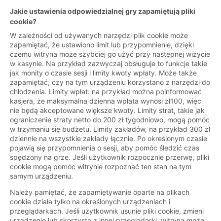
Jakie ustawienia odpowiedzialnej gry zapamiętują pliki
cookie?
W zależności od używanych narzędzi plik cookie może
zapamiętać, że ustawiono limit lub przypomnienie, dzięki
czemu witryna może szybciej go użyć przy następnej wizycie
w kasynie. Na przykład zazwyczaj obsługuje to funkcje takie
jak monity o czasie sesji i limity kwoty wpłaty. Może także
zapamiętać, czy na tym urządzeniu korzystano z narzędzi do
chłodzenia. Limity wpłat: na przykład można poinformować
kasjera, że maksymalna dzienna wpłata wynosi zł100, więc
nie będą akceptowane większe kwoty. Limity strat, takie jak
ograniczenie straty netto do 200 zł tygodniowo, mogą pomóc
w trzymaniu się budżetu. Limity zakładów, na przykład 300 zł
dziennie na wszystkie zakłady łącznie. Po określonym czasie
pojawią się przypomnienia o sesji, aby pomóc śledzić czas
spędzony na grze. Jeśli użytkownik rozpocznie przerwę, pliki
cookie mogą pomóc witrynie rozpoznać ten stan na tym
samym urządzeniu.
Należy pamiętać, że zapamiętywanie oparte na plikach
cookie działa tylko na określonych urządzeniach i
przeglądarkach. Jeśli użytkownik usunie pliki cookie, zmieni
urządzenie lub skorzysta z innej przeglądarki, witryna może