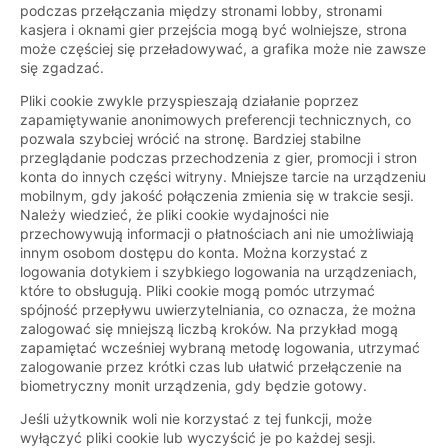
podczas przełączania między stronami lobby, stronami
kasjera i oknami gier przejścia mogą być wolniejsze, strona
może częściej się przeładowywać, a grafika może nie zawsze
się zgadzać.
Pliki cookie zwykle przyspieszają działanie poprzez
zapamiętywanie anonimowych preferencji technicznych, co
pozwala szybciej wrócić na stronę. Bardziej stabilne
przeglądanie podczas przechodzenia z gier, promocji i stron
konta do innych części witryny. Mniejsze tarcie na urządzeniu
mobilnym, gdy jakość połączenia zmienia się w trakcie sesji.
Należy wiedzieć, że pliki cookie wydajności nie
przechowywują informacji o płatnościach ani nie umożliwiają
innym osobom dostępu do konta. Można korzystać z
logowania dotykiem i szybkiego logowania na urządzeniach,
które to obsługują. Pliki cookie mogą pomóc utrzymać
spójność przepływu uwierzytelniania, co oznacza, że można
zalogować się mniejszą liczbą kroków. Na przykład mogą
zapamiętać wcześniej wybraną metodę logowania, utrzymać
zalogowanie przez krótki czas lub ułatwić przełączenie na
biometryczny monit urządzenia, gdy będzie gotowy.
Jeśli użytkownik woli nie korzystać z tej funkcji, może
wyłączyć pliki cookie lub wyczyścić je po każdej sesji.