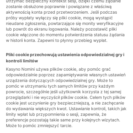
utrzymać bezpieczny kontekst sesji, dzięki czemu żądanie
zostanie obsłużone poprawnie i powiązane z właściwą
aktywnością konta przed przetworzeniem. Jeśli podczas
próby wypłaty wyłączy się pliki cookie, mogą wystąpić
nieudane zgłoszenia, powtarzające się monity weryfikacyjne
lub powrót do ekranu logowania. Należy pozostawić pliki
cookie włączone do momentu potwierdzenia statusu żądania
w historii konta. Zapewni to płynny przebieg wypłat.
Pliki cookie przechowują ustawienia odpowiedzialnej gry i
kontroli limitów
Kasyno Nomini używa plików cookie, aby pomóc grać
odpowiedzialnie poprzez zapamiętywanie własnych ustawień
urządzenia dotyczących odpowiedzialnej gry. Może to
pomóc w utrzymaniu tych samych limitów przy każdym
powrocie, szczególnie jeśli użytkownik korzysta z tej samej
przeglądarki i nie wyczyścił plików cookie. Celem tych plików
cookie jest uczynienie gry bezpieczniejszą, a nie zachęcanie
do wydawania większych kwot. Ustawianie kontroli, takich jak
limity wpłat lub przypomnienia o sesji, zapewnia, że
preferencje pozostają takie same przy kolejnych wizytach.
Może to pomóc zmniejszyć tarcie.