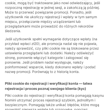
cookie, mogą być traktowane jako nowi odwiedzający, jeśli
rozpoczną rejestrację w jednej sesji, a zakończą ją później.
Może to przerwać powiązanie promocji. Ponadto, jeśli
użytkownik nie ukończy rejestracji i wpłaty w tym samym
miejscu, przełączanie między urządzeniami lub
przeglądarkami może prowadzić do różnych rekordów
śledzenia.
Jeśli użytkownik spełni wymaganie dotyczące wpłaty (na
przykład wpłaci zł20), ale promocja nadal się nie pojawia,
należy sprawdzić, czy pliki cookie nie są blokowane przez
ustawienia przeglądarki lub dodatki. Należy odświeżyć
stronę, ponownie włączyć kategorie i zalogować się
ponownie. Jeśli problem nadal występuje, należy
poinformować wsparcie, kiedy dokonano wpłaty i podać
nazwę promocji. Porównają to z historią konta.
Pliki cookie do rejestracji i weryfikacji konta — łatwa
rejestracja i proces poznaj swojego klienta (kyc)
Pliki cookie do rejestracji i weryfikacji konta pomagają kasynu
Nomini utrzymać proces rejestracji szybkim, jednolitym i
bezpiecznym. Pomagają także unikać błędów, które mogą
spowolnić pierwszą wpłatę lub rozgrywkę, poprzez