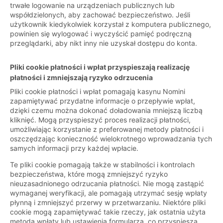
trwałe logowanie na urządzeniach publicznych lub
współdzielonych, aby zachować bezpieczeństwo. Jeśli
użytkownik kiedykolwiek korzystał z komputera publicznego,
powinien się wylogować i wyczyścić pamięć podręczną
przeglądarki, aby nikt inny nie uzyskał dostępu do konta.
Pliki cookie płatności i wpłat przyspieszają realizację
płatności i zmniejszają ryzyko odrzucenia
Pliki cookie płatności i wpłat pomagają kasynu Nomini
zapamiętywać przydatne informacje o przepływie wpłat,
dzięki czemu można dokonać doładowania mniejszą liczbą
kliknięć. Mogą przyspieszyć proces realizacji płatności,
umożliwiając korzystanie z preferowanej metody płatności i
oszczędzając konieczność wielokrotnego wprowadzania tych
samych informacji przy każdej wpłacie.
Te pliki cookie pomagają także w stabilności i kontrolach
bezpieczeństwa, które mogą zmniejszyć ryzyko
nieuzasadnionego odrzucania płatności. Nie mogą zastąpić
wymaganej weryfikacji, ale pomagają utrzymać sesję wpłaty
płynną i zmniejszyć przerwy w przetwarzaniu. Niektóre pliki
cookie mogą zapamiętywać takie rzeczy, jak ostatnia użyta
metoda wpłaty lub ustawienia formularza, co przyspiesza