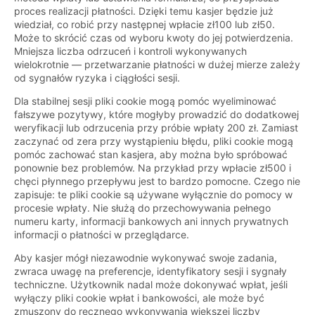
proces realizacji płatności. Dzięki temu kasjer będzie już
wiedział, co robić przy następnej wpłacie zł100 lub zł50.
Może to skrócić czas od wyboru kwoty do jej potwierdzenia.
Mniejsza liczba odrzuceń i kontroli wykonywanych
wielokrotnie — przetwarzanie płatności w dużej mierze zależy
od sygnałów ryzyka i ciągłości sesji.
Dla stabilnej sesji pliki cookie mogą pomóc wyeliminować
fałszywe pozytywy, które mogłyby prowadzić do dodatkowej
weryfikacji lub odrzucenia przy próbie wpłaty 200 zł. Zamiast
zaczynać od zera przy wystąpieniu błędu, pliki cookie mogą
pomóc zachować stan kasjera, aby można było spróbować
ponownie bez problemów. Na przykład przy wpłacie zł500 i
chęci płynnego przepływu jest to bardzo pomocne. Czego nie
zapisuje: te pliki cookie są używane wyłącznie do pomocy w
procesie wpłaty. Nie służą do przechowywania pełnego
numeru karty, informacji bankowych ani innych prywatnych
informacji o płatności w przeglądarce.
Aby kasjer mógł niezawodnie wykonywać swoje zadania,
zwraca uwagę na preferencje, identyfikatory sesji i sygnały
techniczne. Użytkownik nadal może dokonywać wpłat, jeśli
wyłączy pliki cookie wpłat i bankowości, ale może być
zmuszony do ręcznego wykonywania większej liczby