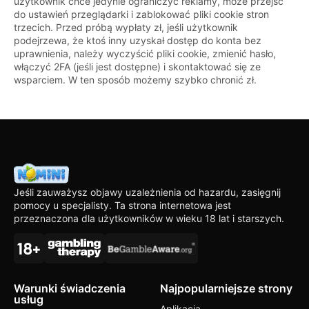
użytkownik chce jedynie ograniczyć reklamy, może przejść
do ustawień przeglądarki i zablokować pliki cookie stron
trzecich. Przed próbą wypłaty zł, jeśli użytkownik
podejrzewa, że ktoś inny uzyskał dostęp do konta bez
uprawnienia, należy wyczyścić pliki cookie, zmienić hasło,
włączyć 2FA (jeśli jest dostępne) i skontaktować się ze
wsparciem. W ten sposób możemy szybko chronić zł.
Jeśli zauważysz objawy uzależnienia od hazardu, zasięgnij
pomocy u specjalisty. Ta strona internetowa jest
przeznaczona dla użytkowników w wieku 18 lat i starszych.
Warunki świadczenia
Najpopularniejsze strony
usług
Aplikacja