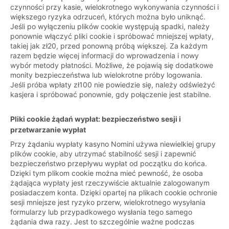
czynności przy kasie, wielokrotnego wykonywania czynności i
większego ryzyka odrzuceń, których można było uniknąć.
Jeśli po wyłączeniu plików cookie występują spadki, należy
ponownie włączyć pliki cookie i spróbować mniejszej wpłaty,
takiej jak zł20, przed ponowną próbą większej. Za każdym
razem będzie więcej informacji do wprowadzenia i nowy
wybór metody płatności. Możliwe, że pojawią się dodatkowe
monity bezpieczeństwa lub wielokrotne próby logowania.
Jeśli próba wpłaty zł100 nie powiedzie się, należy odświeżyć
kasjera i spróbować ponownie, gdy połączenie jest stabilne.
Pliki cookie żądań wypłat: bezpieczeństwo sesji i
przetwarzanie wypłat
Przy żądaniu wypłaty kasyno Nomini używa niewielkiej grupy
plików cookie, aby utrzymać stabilność sesji i zapewnić
bezpieczeństwo przepływu wypłat od początku do końca.
Dzięki tym plikom cookie można mieć pewność, że osoba
żądająca wypłaty jest rzeczywiście aktualnie zalogowanym
posiadaczem konta. Dzięki opartej na plikach cookie ochronie
sesji mniejsze jest ryzyko przerw, wielokrotnego wysyłania
formularzy lub przypadkowego wysłania tego samego
żądania dwa razy. Jest to szczególnie ważne podczas