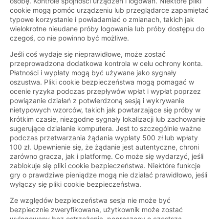
osobę. Kontrole spójności urządzeń i logowań. Niektóre pliki
cookie mogą pomóc urządzeniu lub przeglądarce zapamiętać
typowe korzystanie i powiadamiać o zmianach, takich jak
wielokrotne nieudane próby logowania lub próby dostępu do
czegoś, co nie powinno być możliwe.
Jeśli coś wydaje się nieprawidłowe, może zostać
przeprowadzona dodatkowa kontrola w celu ochrony konta.
Płatności i wypłaty mogą być używane jako sygnały
oszustwa. Pliki cookie bezpieczeństwa mogą pomagać w
ocenie ryzyka podczas przepływów wpłat i wypłat poprzez
powiązanie działań z potwierdzoną sesją i wykrywanie
nietypowych wzorców, takich jak powtarzające się próby w
krótkim czasie, niezgodne sygnały lokalizacji lub zachowanie
sugerujące działanie komputera. Jest to szczególnie ważne
podczas przetwarzania żądania wypłaty 500 zł lub wpłaty
100 zł. Upewnienie się, że żądanie jest autentyczne, chroni
zarówno gracza, jak i platformę. Co może się wydarzyć, jeśli
zablokuje się pliki cookie bezpieczeństwa. Niektóre funkcje
gry o prawdziwe pieniądze mogą nie działać prawidłowo, jeśli
wyłączy się pliki cookie bezpieczeństwa.
Ze względów bezpieczeństwa sesja nie może być
bezpiecznie zweryfikowana, użytkownik może zostać
wylogowany bez ostrzeżenia, poproszony o częstszą