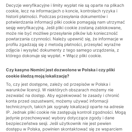
Decyzje weryfikacyjne i limity wypłat nie są oparte na plikach
cookie, lecz na informacjach o koncie, kontrolach ryzyka i
historii płatności. Podczas przesyłania dokumentów i
potwierdzania informacji pliki cookie pomagają nam utrzymać
sesję weryfikacyjną. Jeśli pliki cookie zostaną zablokowane,
może nie być możliwe przesyłanie plików lub konieczność
powtarzania czynności. Należy upewnić się, że informacje w
profilu zgadzają się z metodą płatności, przesyłać wyraźne
zdjęcia i wysyłać dokumenty z tego samego urządzenia, z
którego dokonuje się wypłat. • Włącz pliki cookie.
Czy kasyno Nomini jest dozwolone w Polska i czy pliki
cookie śledzą moją lokalizację?
To, czy jest dostępne, zależy od przepisów w Polska i
warunków licencji. W niektórych obszarach możemy nie
zezwalać na dostęp. Aby egzekwować te zasady i chronić
konta przed oszustwami, możemy używać informacji
technicznych, takich jak sygnały lokalizacji oparte na adresie
IP. Jednak pliki cookie nie zastępują kontroli zgodności. Mogą
jedynie przechowywać wybory dotyczące zgody i dane
bezpieczeństwa sesji. Jeśli użytkownik nie jest pewien
dostępu w Polska, powinien skontaktować się ze wsparciem