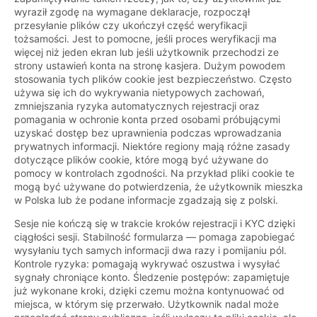
wyraził zgodę na wymagane deklaracje, rozpoczął
przesyłanie plików czy ukończył część weryfikacji
tożsamości. Jest to pomocne, jeśli proces weryfikacji ma
więcej niż jeden ekran lub jeśli użytkownik przechodzi ze
strony ustawień konta na stronę kasjera. Dużym powodem
stosowania tych plików cookie jest bezpieczeństwo. Często
używa się ich do wykrywania nietypowych zachowań,
zmniejszania ryzyka automatycznych rejestracji oraz
pomagania w ochronie konta przed osobami próbującymi
uzyskać dostęp bez uprawnienia podczas wprowadzania
prywatnych informacji. Niektóre regiony mają różne zasady
dotyczące plików cookie, które mogą być używane do
pomocy w kontrolach zgodności. Na przykład pliki cookie te
mogą być używane do potwierdzenia, że użytkownik mieszka
w Polska lub że podane informacje zgadzają się z polski.
Sesje nie kończą się w trakcie kroków rejestracji i KYC dzięki
ciągłości sesji. Stabilność formularza — pomaga zapobiegać
wysyłaniu tych samych informacji dwa razy i pomijaniu pól.
Kontrole ryzyka: pomagają wykrywać oszustwa i wysyłać
sygnały chroniące konto. Śledzenie postępów: zapamiętuje
już wykonane kroki, dzięki czemu można kontynuować od
miejsca, w którym się przerwało. Użytkownik nadal może