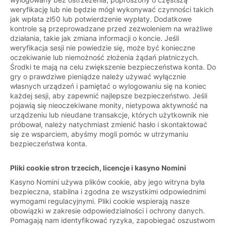
weryfikację lub nie będzie mógł wykonywać czynności takich
jak wpłata zł50 lub potwierdzenie wypłaty. Dodatkowe
kontrole są przeprowadzane przed zezwoleniem na wrażliwe
działania, takie jak zmiana informacji o koncie. Jeśli
weryfikacja sesji nie powiedzie się, może być konieczne
oczekiwanie lub niemożność złożenia żądań płatniczych.
Środki te mają na celu zwiększenie bezpieczeństwa konta. Do
gry o prawdziwe pieniądze należy używać wyłącznie
własnych urządzeń i pamiętać o wylogowaniu się na koniec
każdej sesji, aby zapewnić najlepsze bezpieczeństwo. Jeśli
pojawią się nieoczekiwane monity, nietypowa aktywność na
urządzeniu lub nieudane transakcje, których użytkownik nie
próbował, należy natychmiast zmienić hasło i skontaktować
się ze wsparciem, abyśmy mogli pomóc w utrzymaniu
bezpieczeństwa konta.
Pliki cookie stron trzecich, licencje i kasyno Nomini
Kasyno Nomini używa plików cookie, aby jego witryna była
bezpieczna, stabilna i zgodna ze wszystkimi odpowiednimi
wymogami regulacyjnymi. Pliki cookie wspierają nasze
obowiązki w zakresie odpowiedzialności i ochrony danych.
Pomagają nam identyfikować ryzyka, zapobiegać oszustwom