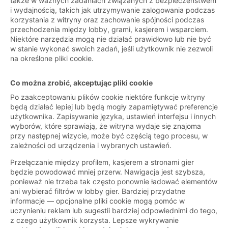
także w ważnych zadaniach związanych z bezpieczeństwem
i wydajnością, takich jak utrzymywanie zalogowania podczas
korzystania z witryny oraz zachowanie spójności podczas
przechodzenia między lobby, grami, kasjerem i wsparciem.
Niektóre narzędzia mogą nie działać prawidłowo lub nie być
w stanie wykonać swoich zadań, jeśli użytkownik nie zezwoli
na określone pliki cookie.
Co można zrobić, akceptując pliki cookie
Po zaakceptowaniu plików cookie niektóre funkcje witryny
będą działać lepiej lub będą mogły zapamiętywać preferencje
użytkownika. Zapisywanie języka, ustawień interfejsu i innych
wyborów, które sprawiają, że witryna wydaje się znajoma
przy następnej wizycie, może być częścią tego procesu, w
zależności od urządzenia i wybranych ustawień.
Przełączanie między profilem, kasjerem a stronami gier
będzie powodować mniej przerw. Nawigacja jest szybsza,
ponieważ nie trzeba tak często ponownie ładować elementów
ani wybierać filtrów w lobby gier. Bardziej przydatne
informacje — opcjonalne pliki cookie mogą pomóc w
uczynieniu reklam lub sugestii bardziej odpowiednimi do tego,
z czego użytkownik korzysta. Lepsze wykrywanie