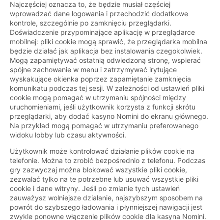
Najczęściej oznacza to, że będzie musiał częściej
wprowadzać dane logowania i przechodzić dodatkowe
kontrole, szczególnie po zamknięciu przeglądarki.
Doświadczenie przypominające aplikację w przeglądarce
mobilnej: pliki cookie mogą sprawić, że przeglądarka mobilna
będzie działać jak aplikacja bez instalowania czegokolwiek.
Mogą zapamiętywać ostatnią odwiedzoną stronę, wspierać
spójne zachowanie w menu i zatrzymywać irytujące
wyskakujące okienka poprzez zapamiętanie zamknięcia
komunikatu podczas tej sesji. W zależności od ustawień pliki
cookie mogą pomagać w utrzymaniu spójności między
uruchomieniami, jeśli użytkownik korzysta z funkcji skrótu
przeglądarki, aby dodać kasyno Nomini do ekranu głównego.
Na przykład mogą pomagać w utrzymaniu preferowanego
widoku lobby lub czasu aktywności.
Użytkownik może kontrolować działanie plików cookie na
telefonie. Można to zrobić bezpośrednio z telefonu. Podczas
gry zazwyczaj można blokować wszystkie pliki cookie,
zezwalać tylko na te potrzebne lub usuwać wszystkie pliki
cookie i dane witryny. Jeśli po zmianie tych ustawień
zauważysz wolniejsze działanie, najszybszym sposobem na
powrót do szybszego ładowania i płynniejszej nawigacji jest
zwykle ponowne włączenie plików cookie dla kasyna Nomini.