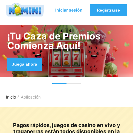
Iniciar sesión
Registrarse
¡Tu Caza de Premios
Comienza Aquí!
Juega ahora
Inicio
Aplicación
Pagos rápidos, juegos de casino en vivo y
tragaperras están todos disponibles en la