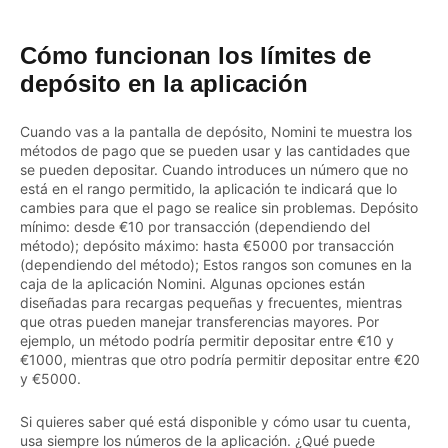
Cómo funcionan los límites de
depósito en la aplicación
Cuando vas a la pantalla de depósito, Nomini te muestra los
métodos de pago que se pueden usar y las cantidades que
se pueden depositar. Cuando introduces un número que no
está en el rango permitido, la aplicación te indicará que lo
cambies para que el pago se realice sin problemas. Depósito
mínimo: desde €10 por transacción (dependiendo del
método); depósito máximo: hasta €5000 por transacción
(dependiendo del método); Estos rangos son comunes en la
caja de la aplicación Nomini. Algunas opciones están
diseñadas para recargas pequeñas y frecuentes, mientras
que otras pueden manejar transferencias mayores. Por
ejemplo, un método podría permitir depositar entre €10 y
€1000, mientras que otro podría permitir depositar entre €20
y €5000.
Si quieres saber qué está disponible y cómo usar tu cuenta,
usa siempre los números de la aplicación. ¿Qué puede