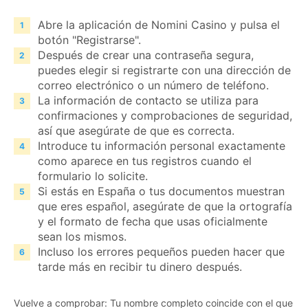
Abre la aplicación de Nomini Casino y pulsa el
botón "Registrarse".
Después de crear una contraseña segura,
puedes elegir si registrarte con una dirección de
correo electrónico o un número de teléfono.
La información de contacto se utiliza para
confirmaciones y comprobaciones de seguridad,
así que asegúrate de que es correcta.
Introduce tu información personal exactamente
como aparece en tus registros cuando el
formulario lo solicite.
Si estás en España o tus documentos muestran
que eres español, asegúrate de que la ortografía
y el formato de fecha que usas oficialmente
sean los mismos.
Incluso los errores pequeños pueden hacer que
tarde más en recibir tu dinero después.
Vuelve a comprobar: Tu nombre completo coincide con el que