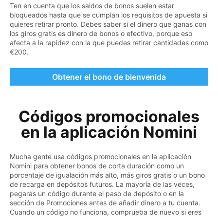
Ten en cuenta que los saldos de bonos suelen estar
bloqueados hasta que se cumplan los requisitos de apuesta si
quieres retirar pronto. Debes saber si el dinero que ganas con
los giros gratis es dinero de bonos o efectivo, porque eso
afecta a la rapidez con la que puedes retirar cantidades como
€200.
Obtener el bono de bienvenida
Códigos promocionales
en la aplicación Nomini
Mucha gente usa códigos promocionales en la aplicación
Nomini para obtener bonos de corta duración como un
porcentaje de igualación más alto, más giros gratis o un bono
de recarga en depósitos futuros. La mayoría de las veces,
pegarás un código durante el paso de depósito o en la
sección de Promociones antes de añadir dinero a tu cuenta.
Cuando un código no funciona, comprueba de nuevo si eres