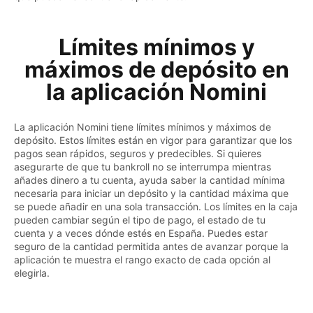
Límites mínimos y
máximos de depósito en
la aplicación Nomini
La aplicación Nomini tiene límites mínimos y máximos de
depósito. Estos límites están en vigor para garantizar que los
pagos sean rápidos, seguros y predecibles. Si quieres
asegurarte de que tu bankroll no se interrumpa mientras
añades dinero a tu cuenta, ayuda saber la cantidad mínima
necesaria para iniciar un depósito y la cantidad máxima que
se puede añadir en una sola transacción. Los límites en la caja
pueden cambiar según el tipo de pago, el estado de tu
cuenta y a veces dónde estés en España. Puedes estar
seguro de la cantidad permitida antes de avanzar porque la
aplicación te muestra el rango exacto de cada opción al
elegirla.