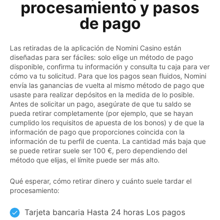
procesamiento y pasos
de pago
Las retiradas de la aplicación de Nomini Casino están
diseñadas para ser fáciles: solo elige un método de pago
disponible, confirma tu información y consulta tu caja para ver
cómo va tu solicitud. Para que los pagos sean fluidos, Nomini
envía las ganancias de vuelta al mismo método de pago que
usaste para realizar depósitos en la medida de lo posible.
Antes de solicitar un pago, asegúrate de que tu saldo se
pueda retirar completamente (por ejemplo, que se hayan
cumplido los requisitos de apuesta de los bonos) y de que la
información de pago que proporciones coincida con la
información de tu perfil de cuenta. La cantidad más baja que
se puede retirar suele ser 100 €, pero dependiendo del
método que elijas, el límite puede ser más alto.
Qué esperar, cómo retirar dinero y cuánto suele tardar el
procesamiento:
Tarjeta bancaria Hasta 24 horas Los pagos