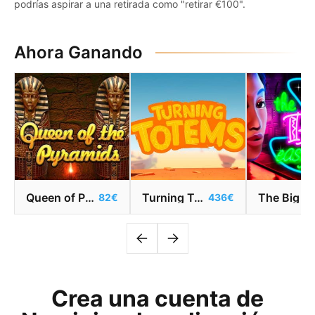
podrías aspirar a una retirada como "retirar €100".
Ahora Ganando
Queen of Pyramids
Turning Totems
The Big
82€
436€
Crea una cuenta de