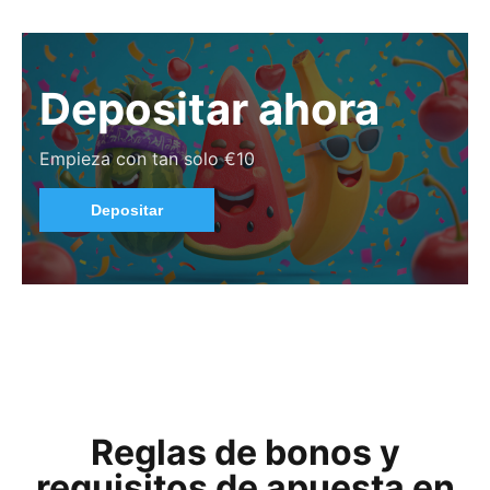
Depositar ahora
Empieza con tan solo €10
Depositar
Reglas de bonos y
requisitos de apuesta en