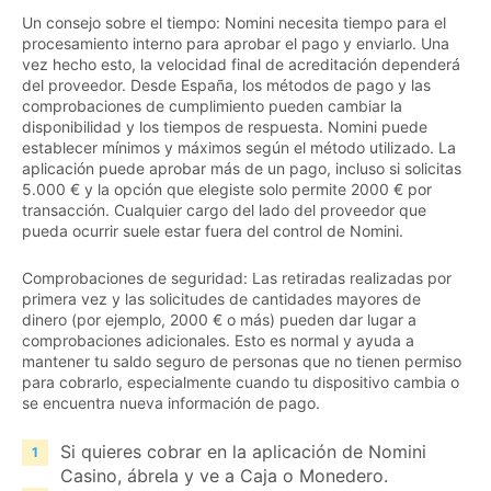
Un consejo sobre el tiempo: Nomini necesita tiempo para el
procesamiento interno para aprobar el pago y enviarlo. Una
vez hecho esto, la velocidad final de acreditación dependerá
del proveedor. Desde España, los métodos de pago y las
comprobaciones de cumplimiento pueden cambiar la
disponibilidad y los tiempos de respuesta. Nomini puede
establecer mínimos y máximos según el método utilizado. La
aplicación puede aprobar más de un pago, incluso si solicitas
5.000 € y la opción que elegiste solo permite 2000 € por
transacción. Cualquier cargo del lado del proveedor que
pueda ocurrir suele estar fuera del control de Nomini.
Comprobaciones de seguridad: Las retiradas realizadas por
primera vez y las solicitudes de cantidades mayores de
dinero (por ejemplo, 2000 € o más) pueden dar lugar a
comprobaciones adicionales. Esto es normal y ayuda a
mantener tu saldo seguro de personas que no tienen permiso
para cobrarlo, especialmente cuando tu dispositivo cambia o
se encuentra nueva información de pago.
Si quieres cobrar en la aplicación de Nomini
Casino, ábrela y ve a Caja o Monedero.