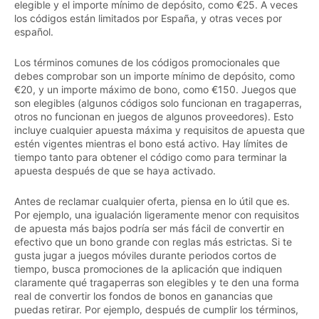
elegible y el importe mínimo de depósito, como €25. A veces
los códigos están limitados por España, y otras veces por
español.
Los términos comunes de los códigos promocionales que
debes comprobar son un importe mínimo de depósito, como
€20, y un importe máximo de bono, como €150. Juegos que
son elegibles (algunos códigos solo funcionan en tragaperras,
otros no funcionan en juegos de algunos proveedores). Esto
incluye cualquier apuesta máxima y requisitos de apuesta que
estén vigentes mientras el bono está activo. Hay límites de
tiempo tanto para obtener el código como para terminar la
apuesta después de que se haya activado.
Antes de reclamar cualquier oferta, piensa en lo útil que es.
Por ejemplo, una igualación ligeramente menor con requisitos
de apuesta más bajos podría ser más fácil de convertir en
efectivo que un bono grande con reglas más estrictas. Si te
gusta jugar a juegos móviles durante periodos cortos de
tiempo, busca promociones de la aplicación que indiquen
claramente qué tragaperras son elegibles y te den una forma
real de convertir los fondos de bonos en ganancias que
puedas retirar. Por ejemplo, después de cumplir los términos,