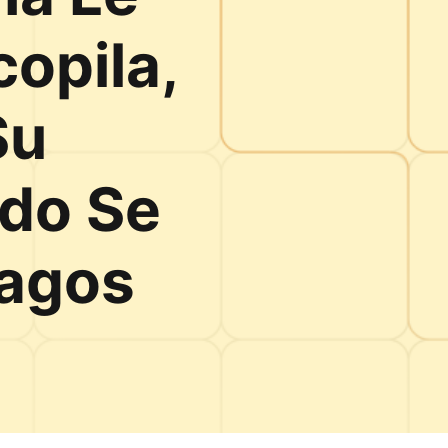
opila,
Su
ndo Se
Pagos