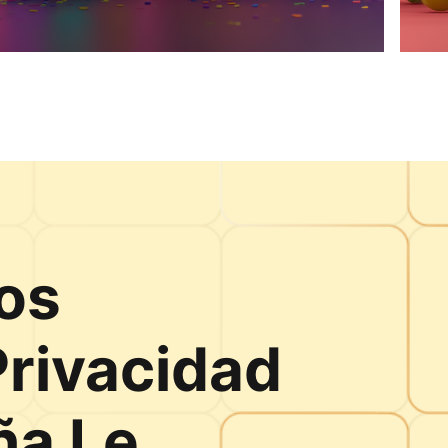
os
Privacidad
ña Le