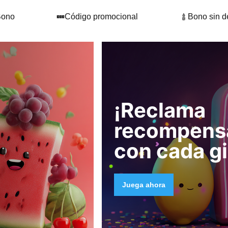
Bono
Código promocional
Bono sin d
¡Reclama
recompens
con cada gi
Juega ahora