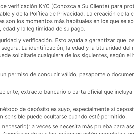
 de verificación KYC (Conozca a Su Cliente) para prot
e y de la Política de Privacidad. La creación de la cu
son los momentos más habituales en los que se solicita
 edad y la legitimidad de su pago.
ridad y verificación. Esto ayuda a garantizar que los 
gura. La identificación, la edad y la titularidad del
de solicitarle cualquiera de los siguientes, según el
e un permiso de conducir válido, pasaporte o docume
 reciente, extracto bancario o carta oficial que inclu
 método de depósito es suyo, especialmente si deposit
ión sensible puede ocultarse cuando esté permitido.
ecesario): a veces se necesita más prueba para aseg
 Asegúrese de que las imágenes estén completas, enfo