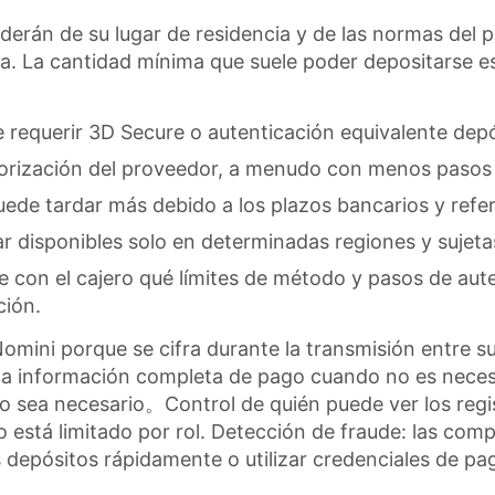
derán de su lugar de residencia y de las normas del 
a. La cantidad mínima que suele poder depositarse e
e requerir 3D Secure o autenticación equivalente dep
torización del proveedor, a menudo con menos pasos
uede tardar más debido a los plazos bancarios y refe
ar disponibles solo en determinadas regiones y suje
e con el cajero qué límites de método y pasos de aut
ción.
mini porque se cifra durante la transmisión entre su
na información completa de pago cuando no es necesar
o sea necesario。Control de quién puede ver los regis
so está limitado por rol. Detección de fraude: las c
epósitos rápidamente o utilizar credenciales de pa