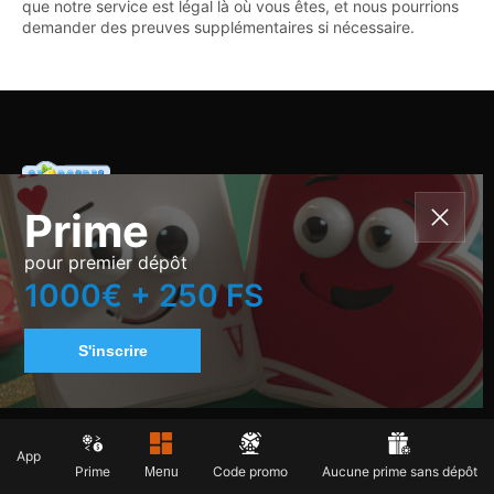
que notre service est légal là où vous êtes, et nous pourrions
demander des preuves supplémentaires si nécessaire.
Si vous remarquez des symptômes de dépendance au jeu,
Prime
demandez de l'aide à un professionnel. Ce site Web est
destiné aux utilisateurs âgés de 18 ans et plus.
pour premier dépôt
1000€ + 250 FS
S'inscrire
Conditions d'utilisation
Pages principales
Politique relative aux cookies
App
Politique de confidentialité
Prime
App
Conditions Générales
Code promo
Prime
Code promo
Aucune prime sans dépôt
Menu