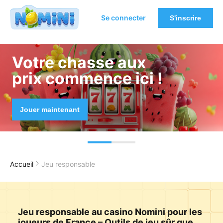
Se connecter
S'inscrire
Votre chasse aux
prix commence ici !
Jouer maintenant
Accueil
Jeu responsable
Jeu responsable au casino Nomini pour les
joueurs de France – Outils de jeu sûr que