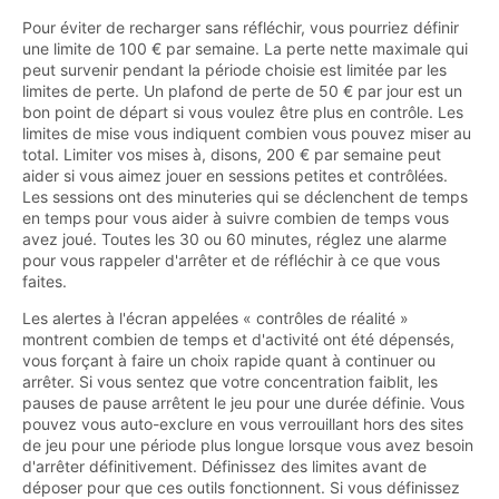
Pour éviter de recharger sans réfléchir, vous pourriez définir
une limite de 100 € par semaine. La perte nette maximale qui
peut survenir pendant la période choisie est limitée par les
limites de perte. Un plafond de perte de 50 € par jour est un
bon point de départ si vous voulez être plus en contrôle. Les
limites de mise vous indiquent combien vous pouvez miser au
total. Limiter vos mises à, disons, 200 € par semaine peut
aider si vous aimez jouer en sessions petites et contrôlées.
Les sessions ont des minuteries qui se déclenchent de temps
en temps pour vous aider à suivre combien de temps vous
avez joué. Toutes les 30 ou 60 minutes, réglez une alarme
pour vous rappeler d'arrêter et de réfléchir à ce que vous
faites.
Les alertes à l'écran appelées « contrôles de réalité »
montrent combien de temps et d'activité ont été dépensés,
vous forçant à faire un choix rapide quant à continuer ou
arrêter. Si vous sentez que votre concentration faiblit, les
pauses de pause arrêtent le jeu pour une durée définie. Vous
pouvez vous auto-exclure en vous verrouillant hors des sites
de jeu pour une période plus longue lorsque vous avez besoin
d'arrêter définitivement. Définissez des limites avant de
déposer pour que ces outils fonctionnent. Si vous définissez