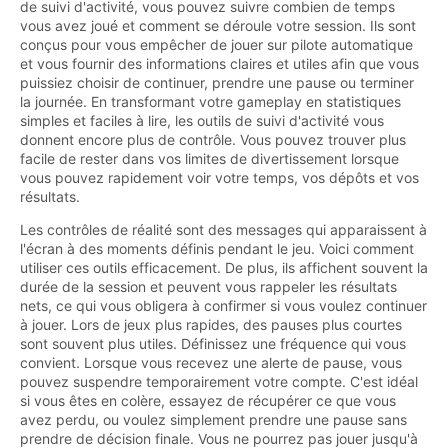
de suivi d'activité, vous pouvez suivre combien de temps
vous avez joué et comment se déroule votre session. Ils sont
conçus pour vous empêcher de jouer sur pilote automatique
et vous fournir des informations claires et utiles afin que vous
puissiez choisir de continuer, prendre une pause ou terminer
la journée. En transformant votre gameplay en statistiques
simples et faciles à lire, les outils de suivi d'activité vous
donnent encore plus de contrôle. Vous pouvez trouver plus
facile de rester dans vos limites de divertissement lorsque
vous pouvez rapidement voir votre temps, vos dépôts et vos
résultats.
Les contrôles de réalité sont des messages qui apparaissent à
l'écran à des moments définis pendant le jeu. Voici comment
utiliser ces outils efficacement. De plus, ils affichent souvent la
durée de la session et peuvent vous rappeler les résultats
nets, ce qui vous obligera à confirmer si vous voulez continuer
à jouer. Lors de jeux plus rapides, des pauses plus courtes
sont souvent plus utiles. Définissez une fréquence qui vous
convient. Lorsque vous recevez une alerte de pause, vous
pouvez suspendre temporairement votre compte. C'est idéal
si vous êtes en colère, essayez de récupérer ce que vous
avez perdu, ou voulez simplement prendre une pause sans
prendre de décision finale. Vous ne pourrez pas jouer jusqu'à