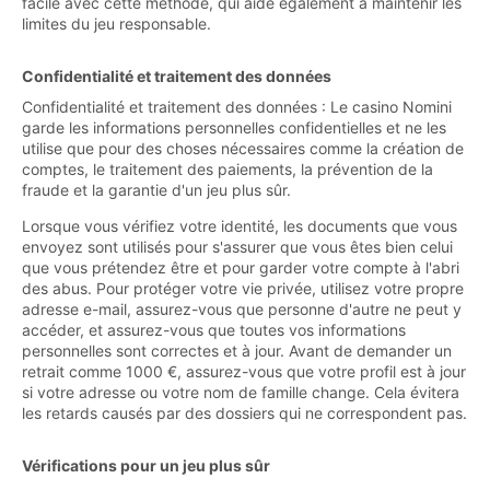
facile avec cette méthode, qui aide également à maintenir les
limites du jeu responsable.
Confidentialité et traitement des données
Confidentialité et traitement des données : Le casino Nomini
garde les informations personnelles confidentielles et ne les
utilise que pour des choses nécessaires comme la création de
comptes, le traitement des paiements, la prévention de la
fraude et la garantie d'un jeu plus sûr.
Lorsque vous vérifiez votre identité, les documents que vous
envoyez sont utilisés pour s'assurer que vous êtes bien celui
que vous prétendez être et pour garder votre compte à l'abri
des abus. Pour protéger votre vie privée, utilisez votre propre
adresse e-mail, assurez-vous que personne d'autre ne peut y
accéder, et assurez-vous que toutes vos informations
personnelles sont correctes et à jour. Avant de demander un
retrait comme 1000 €, assurez-vous que votre profil est à jour
si votre adresse ou votre nom de famille change. Cela évitera
les retards causés par des dossiers qui ne correspondent pas.
Vérifications pour un jeu plus sûr