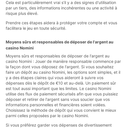
Cela est particulièrement vrai s'il y a des signes d'utilisation
par un tiers, des informations incohérentes ou une activité à
risque plus élevé.
Prendre ces étapes aidera à protéger votre compte et vous
facilitera le jeu en toute sécurité.
Moyens sûrs et responsables de déposer de l'argent au
casino Nomini
Moyens sûrs et responsables de déposer de l'argent au
casino Nomini : Jouer de manière responsable commence par
la façon dont vous déposez de l'argent. Si vous souhaitez
faire un dépôt au casino Nomini, les options sont simples, et il
y a des étapes claires qui vous aideront à suivre vos
dépenses dès le dépôt de €10 et au-delà. Un paiement sûr
est tout aussi important que les limites. Le casino Nomini
utilise des flux de paiement sécurisés afin que vous puissiez
déposer et retirer de l'argent sans vous soucier que vos
informations personnelles et financières soient volées.
Choisissez la méthode de dépôt qui vous convient le mieux
parmi celles proposées par le casino Nomini.
Si vous préférez garder vos dépenses de divertissement