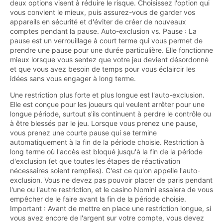
deux options visent à réduire le risque. Choisissez l'option qui
vous convient le mieux, puis assurez-vous de garder vos
appareils en sécurité et d'éviter de créer de nouveaux
comptes pendant la pause. Auto-exclusion vs. Pause : La
pause est un verrouillage à court terme qui vous permet de
prendre une pause pour une durée particulière. Elle fonctionne
mieux lorsque vous sentez que votre jeu devient désordonné
et que vous avez besoin de temps pour vous éclaircir les
idées sans vous engager à long terme.
Une restriction plus forte et plus longue est l'auto-exclusion.
Elle est conçue pour les joueurs qui veulent arrêter pour une
longue période, surtout s'ils continuent à perdre le contrôle ou
à être blessés par le jeu. Lorsque vous prenez une pause,
vous prenez une courte pause qui se termine
automatiquement à la fin de la période choisie. Restriction à
long terme où l'accès est bloqué jusqu'à la fin de la période
d'exclusion (et que toutes les étapes de réactivation
nécessaires soient remplies). C'est ce qu'on appelle l'auto-
exclusion. Vous ne devez pas pouvoir placer de paris pendant
l'une ou l'autre restriction, et le casino Nomini essaiera de vous
empêcher de le faire avant la fin de la période choisie.
Important : Avant de mettre en place une restriction longue, si
vous avez encore de l'argent sur votre compte, vous devez