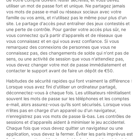
utiliser un mot de passe fort et unique. Ne partagez jamais
vos mots de passe e-mail ou réseaux sociaux avec votre
famille ou vos amis, et n'utilisez pas le même pour plus d'un
site. Le partage d'accès peut entraîner des jeux contestés et
une perte de contrôle. Pour garder votre accès plus sûr, ne
vous connectez qu'à partir d'appareils et de réseaux que
vous connaissez et en qui vous avez confiance. Si vous
remarquez des connexions de personnes que vous ne
connaissez pas, des changements de solde qui n'ont pas de
sens, ou une activité de session que vous n'attendiez pas,
vous devez changer votre mot de passe immédiatement et
contacter le support avant de faire un dépôt de €50.
Habitudes de sécurité rapides qui font vraiment la différence :
Lorsque vous avez fini d'utiliser un ordinateur partagé,
déconnectez-vous à chaque fois. Les utilisateurs réinitialisent
souvent les mots de passe sur les téléphones et les comptes
e-mail, alors assurez-vous qu'ils sont sécurisés. Lorsque vous
n'êtes pas en charge d'un appareil ou d'un navigateur,
n'enregistrez pas vos mots de passe là-bas. Les contrôles de
sessions et d'appareils aident à minimiser le jeu accidentel.
Chaque fois que vous devez quitter un navigateur ou une
application, vous devez la fermer. Éviter les paris imprévus est