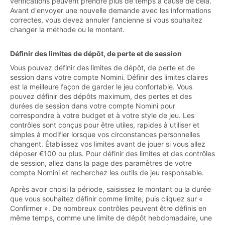
vérifications peuvent prendre plus de temps à cause de cela.
Avant d'envoyer une nouvelle demande avec les informations
correctes, vous devez annuler l'ancienne si vous souhaitez
changer la méthode ou le montant.
Définir des limites de dépôt, de perte et de session
Vous pouvez définir des limites de dépôt, de perte et de
session dans votre compte Nomini. Définir des limites claires
est la meilleure façon de garder le jeu confortable. Vous
pouvez définir des dépôts maximum, des pertes et des
durées de session dans votre compte Nomini pour
correspondre à votre budget et à votre style de jeu. Les
contrôles sont conçus pour être utiles, rapides à utiliser et
simples à modifier lorsque vos circonstances personnelles
changent. Établissez vos limites avant de jouer si vous allez
déposer €100 ou plus. Pour définir des limites et des contrôles
de session, allez dans la page des paramètres de votre
compte Nomini et recherchez les outils de jeu responsable.
Après avoir choisi la période, saisissez le montant ou la durée
que vous souhaitez définir comme limite, puis cliquez sur «
Confirmer ». De nombreux contrôles peuvent être définis en
même temps, comme une limite de dépôt hebdomadaire, une