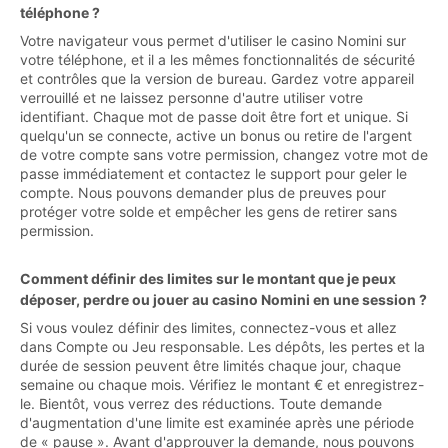
téléphone ?
Votre navigateur vous permet d'utiliser le casino Nomini sur
votre téléphone, et il a les mêmes fonctionnalités de sécurité
et contrôles que la version de bureau. Gardez votre appareil
verrouillé et ne laissez personne d'autre utiliser votre
identifiant. Chaque mot de passe doit être fort et unique. Si
quelqu'un se connecte, active un bonus ou retire de l'argent
de votre compte sans votre permission, changez votre mot de
passe immédiatement et contactez le support pour geler le
compte. Nous pouvons demander plus de preuves pour
protéger votre solde et empêcher les gens de retirer sans
permission.
Comment définir des limites sur le montant que je peux
déposer, perdre ou jouer au casino Nomini en une session ?
Si vous voulez définir des limites, connectez-vous et allez
dans Compte ou Jeu responsable. Les dépôts, les pertes et la
durée de session peuvent être limités chaque jour, chaque
semaine ou chaque mois. Vérifiez le montant € et enregistrez-
le. Bientôt, vous verrez des réductions. Toute demande
d'augmentation d'une limite est examinée après une période
de « pause ». Avant d'approuver la demande, nous pouvons