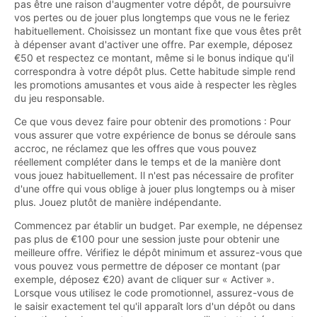
pas être une raison d'augmenter votre dépôt, de poursuivre
vos pertes ou de jouer plus longtemps que vous ne le feriez
habituellement. Choisissez un montant fixe que vous êtes prêt
à dépenser avant d'activer une offre. Par exemple, déposez
€50 et respectez ce montant, même si le bonus indique qu'il
correspondra à votre dépôt plus. Cette habitude simple rend
les promotions amusantes et vous aide à respecter les règles
du jeu responsable.
Ce que vous devez faire pour obtenir des promotions : Pour
vous assurer que votre expérience de bonus se déroule sans
accroc, ne réclamez que les offres que vous pouvez
réellement compléter dans le temps et de la manière dont
vous jouez habituellement. Il n'est pas nécessaire de profiter
d'une offre qui vous oblige à jouer plus longtemps ou à miser
plus. Jouez plutôt de manière indépendante.
Commencez par établir un budget. Par exemple, ne dépensez
pas plus de €100 pour une session juste pour obtenir une
meilleure offre. Vérifiez le dépôt minimum et assurez-vous que
vous pouvez vous permettre de déposer ce montant (par
exemple, déposez €20) avant de cliquer sur « Activer ».
Lorsque vous utilisez le code promotionnel, assurez-vous de
le saisir exactement tel qu'il apparaît lors d'un dépôt ou dans