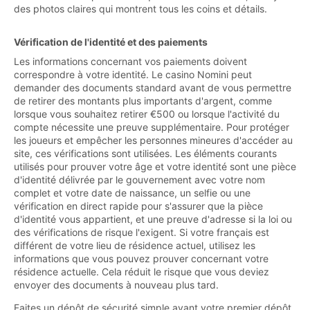
des photos claires qui montrent tous les coins et détails.
Vérification de l'identité et des paiements
Les informations concernant vos paiements doivent
correspondre à votre identité. Le casino Nomini peut
demander des documents standard avant de vous permettre
de retirer des montants plus importants d'argent, comme
lorsque vous souhaitez retirer €500 ou lorsque l'activité du
compte nécessite une preuve supplémentaire. Pour protéger
les joueurs et empêcher les personnes mineures d'accéder au
site, ces vérifications sont utilisées. Les éléments courants
utilisés pour prouver votre âge et votre identité sont une pièce
d'identité délivrée par le gouvernement avec votre nom
complet et votre date de naissance, un selfie ou une
vérification en direct rapide pour s'assurer que la pièce
d'identité vous appartient, et une preuve d'adresse si la loi ou
des vérifications de risque l'exigent. Si votre français est
différent de votre lieu de résidence actuel, utilisez les
informations que vous pouvez prouver concernant votre
résidence actuelle. Cela réduit le risque que vous deviez
envoyer des documents à nouveau plus tard.
Faites un dépôt de sécurité simple avant votre premier dépôt.