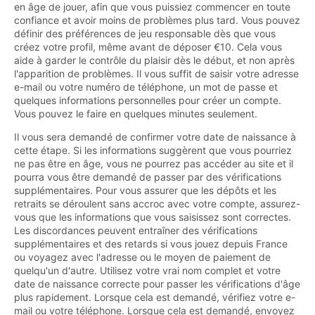
en âge de jouer, afin que vous puissiez commencer en toute
confiance et avoir moins de problèmes plus tard. Vous pouvez
définir des préférences de jeu responsable dès que vous
créez votre profil, même avant de déposer €10. Cela vous
aide à garder le contrôle du plaisir dès le début, et non après
l'apparition de problèmes. Il vous suffit de saisir votre adresse
e-mail ou votre numéro de téléphone, un mot de passe et
quelques informations personnelles pour créer un compte.
Vous pouvez le faire en quelques minutes seulement.
Il vous sera demandé de confirmer votre date de naissance à
cette étape. Si les informations suggèrent que vous pourriez
ne pas être en âge, vous ne pourrez pas accéder au site et il
pourra vous être demandé de passer par des vérifications
supplémentaires. Pour vous assurer que les dépôts et les
retraits se déroulent sans accroc avec votre compte, assurez-
vous que les informations que vous saisissez sont correctes.
Les discordances peuvent entraîner des vérifications
supplémentaires et des retards si vous jouez depuis France
ou voyagez avec l'adresse ou le moyen de paiement de
quelqu'un d'autre. Utilisez votre vrai nom complet et votre
date de naissance correcte pour passer les vérifications d'âge
plus rapidement. Lorsque cela est demandé, vérifiez votre e-
mail ou votre téléphone. Lorsque cela est demandé, envoyez