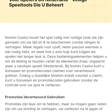
Speeltools Die U Beheert
Nomini Casino houdt het spel veilig met nuttige tools die zijn
gemaakt om uw tijd en € te beschermen zonder dingen te
vertragen. Maak regels voor uzelf, neem pauzes wanneer u
dat nodig hebt, en weet hoe u snel hulp kunt krijgen als
spelen niet langer leuk is. Deze bedieningselementen helpen u
om de leiding te houden vanaf de allereerste draai, ongeacht
waar u vandaan speelt (Nederland). Bij Nomini Casino kunt u
bonussen en promotiecodes claimen voor verantwoord
gokken. Zolang u duidelijke limieten instelt voordat u claimt,
kunt u bonussen en promotiecodes gebruiken zonder de
controle over uw spel te verliezen.
Promoties Verantwoord Gebruiken
Promoties zijn leuk om te hebben, maar ze mogen geen reden
zijn om uw storting te verhogen, uw verliezen na te jagen of