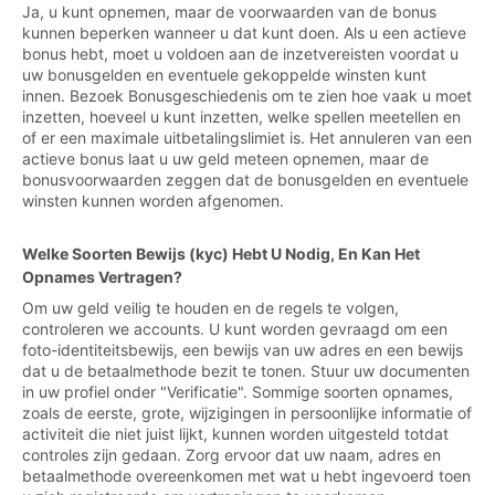
Ja, u kunt opnemen, maar de voorwaarden van de bonus
kunnen beperken wanneer u dat kunt doen. Als u een actieve
bonus hebt, moet u voldoen aan de inzetvereisten voordat u
uw bonusgelden en eventuele gekoppelde winsten kunt
innen. Bezoek Bonusgeschiedenis om te zien hoe vaak u moet
inzetten, hoeveel u kunt inzetten, welke spellen meetellen en
of er een maximale uitbetalingslimiet is. Het annuleren van een
actieve bonus laat u uw geld meteen opnemen, maar de
bonusvoorwaarden zeggen dat de bonusgelden en eventuele
winsten kunnen worden afgenomen.
Welke Soorten Bewijs (kyc) Hebt U Nodig, En Kan Het
Opnames Vertragen?
Om uw geld veilig te houden en de regels te volgen,
controleren we accounts. U kunt worden gevraagd om een
foto-identiteitsbewijs, een bewijs van uw adres en een bewijs
dat u de betaalmethode bezit te tonen. Stuur uw documenten
in uw profiel onder "Verificatie". Sommige soorten opnames,
zoals de eerste, grote, wijzigingen in persoonlijke informatie of
activiteit die niet juist lijkt, kunnen worden uitgesteld totdat
controles zijn gedaan. Zorg ervoor dat uw naam, adres en
betaalmethode overeenkomen met wat u hebt ingevoerd toen