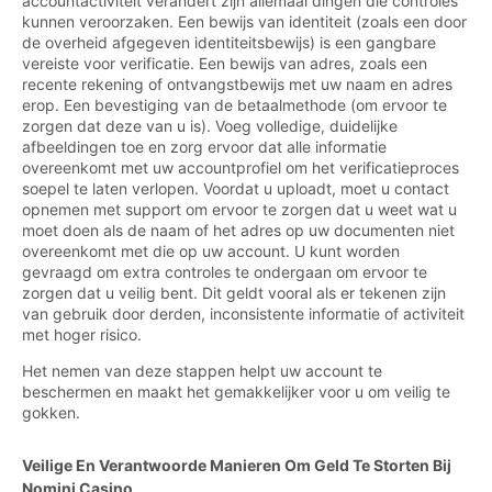
accountactiviteit verandert zijn allemaal dingen die controles
kunnen veroorzaken. Een bewijs van identiteit (zoals een door
de overheid afgegeven identiteitsbewijs) is een gangbare
vereiste voor verificatie. Een bewijs van adres, zoals een
recente rekening of ontvangstbewijs met uw naam en adres
erop. Een bevestiging van de betaalmethode (om ervoor te
zorgen dat deze van u is). Voeg volledige, duidelijke
afbeeldingen toe en zorg ervoor dat alle informatie
overeenkomt met uw accountprofiel om het verificatieproces
soepel te laten verlopen. Voordat u uploadt, moet u contact
opnemen met support om ervoor te zorgen dat u weet wat u
moet doen als de naam of het adres op uw documenten niet
overeenkomt met die op uw account. U kunt worden
gevraagd om extra controles te ondergaan om ervoor te
zorgen dat u veilig bent. Dit geldt vooral als er tekenen zijn
van gebruik door derden, inconsistente informatie of activiteit
met hoger risico.
Het nemen van deze stappen helpt uw account te
beschermen en maakt het gemakkelijker voor u om veilig te
gokken.
Veilige En Verantwoorde Manieren Om Geld Te Storten Bij
Nomini Casino