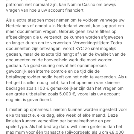
patronen niet normaal zijn, kan Nomini Casino om bewijs
vragen van hoe u uw account financiert.
Als u extra stappen moet nemen om te voldoen vanwege uw
Nederlands of omdat u in Nederland woont, kan support om
meer documenten vragen. Gebruik geen zware filters op
afbeeldingen die u verzendt; ze kunnen worden afgewezen
en langer duren om te verwerken. Verwerkingstijden: Zodra
documenten zijn ontvangen, wordt KYC zo snel mogelijk
gedaan, maar de exacte tijd hangt af van de kwaliteit van de
documenten en de hoeveelheid werk die moet worden
gedaan. Na goedkeuring omvat het opnameproces
gewoonlijk een interne controle en de tijd die de
betalingsprovider nodig heeft om het geld te verzenden. Als u
het geld sneller nodig hebt, kan het opnemen van kleinere
bedragen zoals 100 € gemakkelijker zijn dan het vragen om
een grote uitbetaling zoals 5.000 €, vooral als uw account
nog niet is geverifieerd.
Limieten op opnames: Limieten kunnen worden ingesteld voor
elke transactie, elke dag, elke week of elke maand. Deze
limieten kunnen verschillen per betaalmethode en per
spelertype. Als het bedrag dat u wilt innen groter is dan het
maximum voor één transactie (bijvoorbeeld als u om €8.000