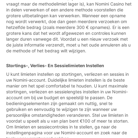
vraagt maar de methodelimiet lager is), kan Nomini Casino het
in delen verwerken of een andere methode voorstellen die
grotere uitbetalingen kan verwerken. Wanneer een opname
nog wordt verwerkt, doe dan geen meerdere verzoeken om
hetzelfde bedrag (zoals meerdere 300 € opnames). Er is een
grotere kans dat het wordt afgewezen en controles kunnen
langer duren vanwege dit. Voordat u een nieuw verzoek met
de juiste informatie verzendt, moet u het oude annuleren als u
de methode of het bedrag wilt wijzigen.
Stortings-, Verlies- En Sessielimieten Instellen
U kunt limieten instellen op stortingen, verliezen en sessies in
uw Nomini-account. Duidelijke limieten instellen is de beste
manier om het spel comfortabel te houden. U kunt maximale
stortingen, verliezen en sessielengtes instellen in uw Nomini-
account om bij uw budget en speelstijl te passen. De
bedieningselementen zijn gemaakt om nuttig, snel te
gebruiken en eenvoudig te wijzigen te zijn wanneer uw
persoonlijke omstandigheden veranderen. Stel uw limieten in
voordat u speelt als u van plan bent €100 of meer te storten.
Om limieten en sessiecontroles in te stellen, ga naar de
instellingenpagina voor uw Nomini-account en zoek naar de