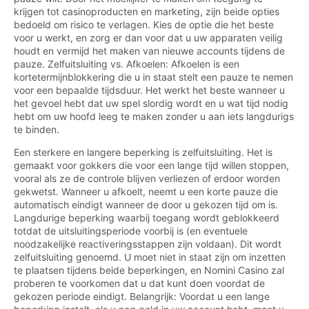
krijgen tot casinoproducten en marketing, zijn beide opties
bedoeld om risico te verlagen. Kies de optie die het beste
voor u werkt, en zorg er dan voor dat u uw apparaten veilig
houdt en vermijd het maken van nieuwe accounts tijdens de
pauze. Zelfuitsluiting vs. Afkoelen: Afkoelen is een
kortetermijnblokkering die u in staat stelt een pauze te nemen
voor een bepaalde tijdsduur. Het werkt het beste wanneer u
het gevoel hebt dat uw spel slordig wordt en u wat tijd nodig
hebt om uw hoofd leeg te maken zonder u aan iets langdurigs
te binden.
Een sterkere en langere beperking is zelfuitsluiting. Het is
gemaakt voor gokkers die voor een lange tijd willen stoppen,
vooral als ze de controle blijven verliezen of erdoor worden
gekwetst. Wanneer u afkoelt, neemt u een korte pauze die
automatisch eindigt wanneer de door u gekozen tijd om is.
Langdurige beperking waarbij toegang wordt geblokkeerd
totdat de uitsluitingsperiode voorbij is (en eventuele
noodzakelijke reactiveringsstappen zijn voldaan). Dit wordt
zelfuitsluiting genoemd. U moet niet in staat zijn om inzetten
te plaatsen tijdens beide beperkingen, en Nomini Casino zal
proberen te voorkomen dat u dat kunt doen voordat de
gekozen periode eindigt. Belangrijk: Voordat u een lange