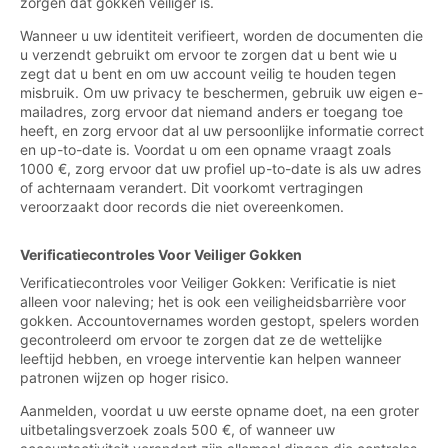
zorgen dat gokken veiliger is.
Wanneer u uw identiteit verifieert, worden de documenten die
u verzendt gebruikt om ervoor te zorgen dat u bent wie u
zegt dat u bent en om uw account veilig te houden tegen
misbruik. Om uw privacy te beschermen, gebruik uw eigen e-
mailadres, zorg ervoor dat niemand anders er toegang toe
heeft, en zorg ervoor dat al uw persoonlijke informatie correct
en up-to-date is. Voordat u om een opname vraagt zoals
1000 €, zorg ervoor dat uw profiel up-to-date is als uw adres
of achternaam verandert. Dit voorkomt vertragingen
veroorzaakt door records die niet overeenkomen.
Verificatiecontroles Voor Veiliger Gokken
Verificatiecontroles voor Veiliger Gokken: Verificatie is niet
alleen voor naleving; het is ook een veiligheidsbarrière voor
gokken. Accountovernames worden gestopt, spelers worden
gecontroleerd om ervoor te zorgen dat ze de wettelijke
leeftijd hebben, en vroege interventie kan helpen wanneer
patronen wijzen op hoger risico.
Aanmelden, voordat u uw eerste opname doet, na een groter
uitbetalingsverzoek zoals 500 €, of wanneer uw