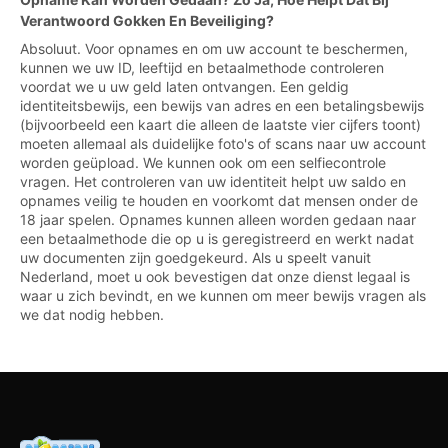
Verantwoord Gokken En Beveiliging?
Absoluut. Voor opnames en om uw account te beschermen,
kunnen we uw ID, leeftijd en betaalmethode controleren
voordat we u uw geld laten ontvangen. Een geldig
identiteitsbewijs, een bewijs van adres en een betalingsbewijs
(bijvoorbeeld een kaart die alleen de laatste vier cijfers toont)
moeten allemaal als duidelijke foto's of scans naar uw account
worden geüpload. We kunnen ook om een selfiecontrole
vragen. Het controleren van uw identiteit helpt uw saldo en
opnames veilig te houden en voorkomt dat mensen onder de
18 jaar spelen. Opnames kunnen alleen worden gedaan naar
een betaalmethode die op u is geregistreerd en werkt nadat
uw documenten zijn goedgekeurd. Als u speelt vanuit
Nederland, moet u ook bevestigen dat onze dienst legaal is
waar u zich bevindt, en we kunnen om meer bewijs vragen als
we dat nodig hebben.