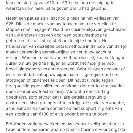
kan een storting van €10 tot €30 u helpen de neiging te
weerstaan om meer uit te geven dan u had gepland.
Neem een pauze als u dat nodig hebt na het verliezen van
€25. Dit is de manier van uw lichaam om u te vertellen te
stoppen met "najagen". Houd uw casino-uitgaven gescheiden
van uw andere uitgaven door een betaalmethode te
gebruiken die u in staat stelt beide bij te houden. Het
handhaven van dezelfde betaalmethode in de loop van de tijd
maakt verwerking gemakkelijker en houdt uw account
veiliger. Wanneer u vaak van methode wisselt, kan het langer
duren om uw geld te krijgen en wordt het moeilijker voor
beveiligingscontroles om te werken. Gebruik geen account of
instrument dat niet op uw eigen naam is geregistreerd om
stortingen of opnames te doen. Dit houdt u veilig tegen
terugboekingsgeschillen en voorkomt dat derden transacties
doen zonder uw toestemming. Voordat u een storting
goedkeurt, zorg ervoor dat u alle details zorgvuldig
controleert. Als u prompts of links krijgt die u niet verwachtte,
annuleer dan en neem contact op met support in plaats van
een storting van €100 of enig ander bedrag te doen.
Betalingen veilig verwerken en uw account veilig houden zijn
twee andere manieren waarop Nomini Casino ervoor zorgt dat