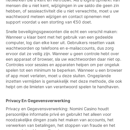
mensen die u niet kent, wijzigingen in uw saldo die geen zin
hebben, of sessieactiviteit die u niet verwachtte, moet u uw
wachtwoord meteen wijzigen en contact opnemen met
support voordat u een storting van €50 doet.
Snelle beveiligingsgewoonten die echt een verschil maken:
Wanneer u klaar bent met het gebruik van een gedeelde
computer, log dan elke keer uit. Gebruikers resetten vaak
wachtwoorden op telefoons en e-mailaccounts, dus zorg
ervoor dat ze veilig zijn. Wanneer u geen controle hebt over
een apparaat of browser, sla uw wachtwoorden daar niet op.
Controles voor sessies en apparaten helpen om per ongeluk
spelen tot een minimum te beperken. Wanneer u een browser
of app moet verlaten, moet u deze sluiten. Ongeplande
inzetten vermijden is gemakkelijk met deze methode, die ook
helpt om de limieten van verantwoord spelen te handhaven.
Privacy En Gegevensverwerking
Privacy en Gegevensverwerking: Nomini Casino houdt
persoonlijke informatie privé en gebruikt het alleen voor
noodzakelijke dingen zoals het maken van accounts, het
verwerken van betalingen, het stoppen van fraude en het