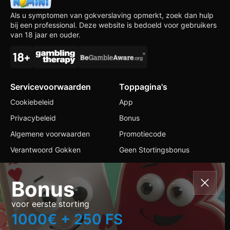
Als u symptomen van gokverslaving opmerkt, zoek dan hulp
bij een professional. Deze website is bedoeld voor gebruikers
van 18 jaar en ouder.
Servicevoorwaarden
Toppagina's
Cookiebeleid
App
Privacybeleid
Bonus
Algemene voorwaarden
Promotiecode
Verantwoord Gokken
Geen Stortingsbonus
Contacten
Bonus
+356 0703 1700
voor eerste storting
info@nominislots.com
1000€ + 250 FS