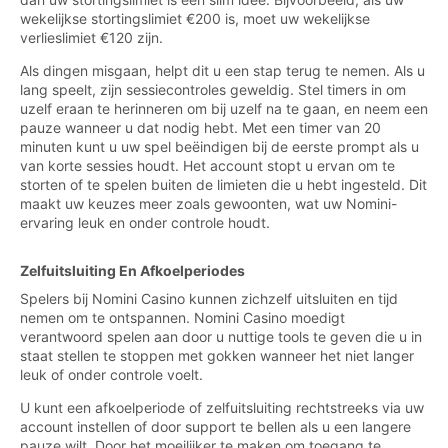
wekelijkse stortingslimiet €200 is, moet uw wekelijkse
verlieslimiet €120 zijn.
Als dingen misgaan, helpt dit u een stap terug te nemen. Als u
lang speelt, zijn sessiecontroles geweldig. Stel timers in om
uzelf eraan te herinneren om bij uzelf na te gaan, en neem een
pauze wanneer u dat nodig hebt. Met een timer van 20
minuten kunt u uw spel beëindigen bij de eerste prompt als u
van korte sessies houdt. Het account stopt u ervan om te
storten of te spelen buiten de limieten die u hebt ingesteld. Dit
maakt uw keuzes meer zoals gewoonten, wat uw Nomini-
ervaring leuk en onder controle houdt.
Zelfuitsluiting En Afkoelperiodes
Spelers bij Nomini Casino kunnen zichzelf uitsluiten en tijd
nemen om te ontspannen. Nomini Casino moedigt
verantwoord spelen aan door u nuttige tools te geven die u in
staat stellen te stoppen met gokken wanneer het niet langer
leuk of onder controle voelt.
U kunt een afkoelperiode of zelfuitsluiting rechtstreeks via uw
account instellen of door support te bellen als u een langere
pauze wilt. Door het moeilijker te maken om toegang te