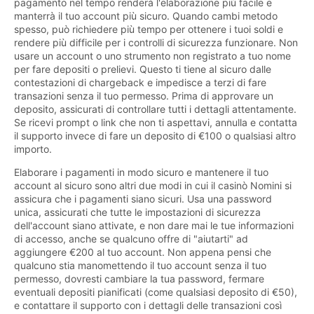
pagamento nel tempo renderà l'elaborazione più facile e
manterrà il tuo account più sicuro. Quando cambi metodo
spesso, può richiedere più tempo per ottenere i tuoi soldi e
rendere più difficile per i controlli di sicurezza funzionare. Non
usare un account o uno strumento non registrato a tuo nome
per fare depositi o prelievi. Questo ti tiene al sicuro dalle
contestazioni di chargeback e impedisce a terzi di fare
transazioni senza il tuo permesso. Prima di approvare un
deposito, assicurati di controllare tutti i dettagli attentamente.
Se ricevi prompt o link che non ti aspettavi, annulla e contatta
il supporto invece di fare un deposito di €100 o qualsiasi altro
importo.
Elaborare i pagamenti in modo sicuro e mantenere il tuo
account al sicuro sono altri due modi in cui il casinò Nomini si
assicura che i pagamenti siano sicuri. Usa una password
unica, assicurati che tutte le impostazioni di sicurezza
dell'account siano attivate, e non dare mai le tue informazioni
di accesso, anche se qualcuno offre di "aiutarti" ad
aggiungere €200 al tuo account. Non appena pensi che
qualcuno stia manomettendo il tuo account senza il tuo
permesso, dovresti cambiare la tua password, fermare
eventuali depositi pianificati (come qualsiasi deposito di €50),
e contattare il supporto con i dettagli delle transazioni così