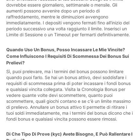
dovrebbe essere giornaliero, settimanale o mensile. Gli
aumenti possono avvenire dopo un periodo di
raffreddamento, mentre le diminuzioni avvengono
immediatamente. I depositi vengono fermati fino all'inizio del
periodo successivo una volta raggiunto il limite. Inserisci un
Limite di Sessione o un Timeout per fermarti definitivamente.
Quando Uso Un Bonus, Posso Incassare Le Mie Vincite?
Come Influiscono I Requisiti Di Scommessa Dei Bonus Sui
Prelievi?
Sì, puoi prelevare, ma i termini del bonus possono limitare
quando puoi farlo. Se hai un bonus attivo, devi soddisfare i
requisiti di scommessa prima di poter incassare i fondi bonus
e qualsiasi vincita collegata. Visita la Cronologia Bonus per
vedere quante volte devi scommettere, quanto puoi
scommettere, quali giochi contano e se c'è un limite massimo
di prelievo. Annullare un bonus attivo ti permette di ritirare i
tuoi soldi immediatamente, ma i termini del bonus dicono che i
fondi bonus e qualsiasi vincita possono essere rimossi.
Di Che Tipo Di Prove (kyc) Avete Bisogno, E Può Rallentare I