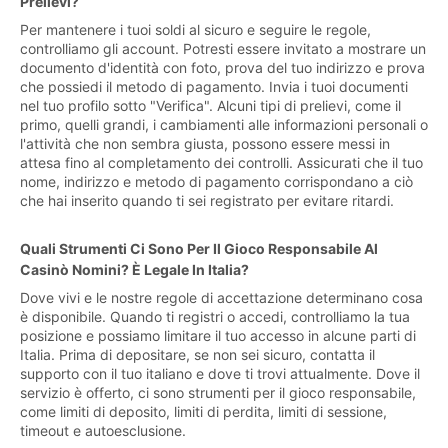
Prelievi?
Per mantenere i tuoi soldi al sicuro e seguire le regole,
controlliamo gli account. Potresti essere invitato a mostrare un
documento d'identità con foto, prova del tuo indirizzo e prova
che possiedi il metodo di pagamento. Invia i tuoi documenti
nel tuo profilo sotto "Verifica". Alcuni tipi di prelievi, come il
primo, quelli grandi, i cambiamenti alle informazioni personali o
l'attività che non sembra giusta, possono essere messi in
attesa fino al completamento dei controlli. Assicurati che il tuo
nome, indirizzo e metodo di pagamento corrispondano a ciò
che hai inserito quando ti sei registrato per evitare ritardi.
Quali Strumenti Ci Sono Per Il Gioco Responsabile Al
Casinò Nomini? È Legale In Italia?
Dove vivi e le nostre regole di accettazione determinano cosa
è disponibile. Quando ti registri o accedi, controlliamo la tua
posizione e possiamo limitare il tuo accesso in alcune parti di
Italia. Prima di depositare, se non sei sicuro, contatta il
supporto con il tuo italiano e dove ti trovi attualmente. Dove il
servizio è offerto, ci sono strumenti per il gioco responsabile,
come limiti di deposito, limiti di perdita, limiti di sessione,
timeout e autoesclusione.