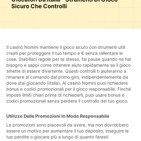
Sicuro Che Controlli
Il casinò Nomini mantiene il gioco sicuro con strumenti utili
creati per proteggere il tuo tempo e € senza rallentare le
cose. Stabilisci regole per te stesso, fai pause quando ne hai
bisogno e sappi come ottenere aiuto rapidamente se il gioco
smette di essere divertente. Questi controlli ti aiuteranno a
rimanere al comando dal primo giro, indipendentemente da
dove stai giocando (Italia). Al casinò Nomini puoi richiedere
bonus e codici promozionali per il gioco responsabile. Finché
imposti limiti chiari prima di richiederli, puoi usare bonus e
codici promozionali senza perdere il controllo del tuo gioco.
Utilizzo Delle Promozioni In Modo Responsabile
Le promozioni sono piacevoli da avere, ma non dovrebbero
essere un motivo per aumentare il tuo deposito, inseguire le
tue perdite o giocare più a lungo di quanto faresti