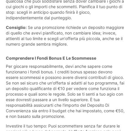
qualcosa che puoi soddisfare senza dover cambiare i giochi a
cui giochi o gli importi che scommetti. Pianifica il tuo punto di
stop: scegli in anticipo quando finirà il gioco,
indipendentemente dal punteggio.
Consiglio:
Se una promozione richiede un deposito maggiore
di quello che avevi pianificato, non cambiare idea; invece,
attieniti al tuo limite e scegli un'offerta più piccola, anche se il
numero grande sembra migliore.
Comprendere I Fondi Bonus E Le Scommesse
Per giocare responsabilmente, devi anche sapere come
funzionano i fondi bonus. I crediti bonus spesso devono
essere scommessi e possono avere diversi contributi di gioco.
Se non sei sicuro che un'offerta si adatti al tuo programma, fai
un deposito qualificante di €10 per vedere come funziona il
processo e quali sono le regole. Solo se ti senti a tuo agio con
esse dovresti passare a un livello superiore. È tua
responsabilità assicurarti che l'importo del Deposito Di
Convenienza sia entro il budget che hai impostato, come €50,
e non basato sulla promozione.
Investire il tuo tempo: Puoi scommettere senza far durare le