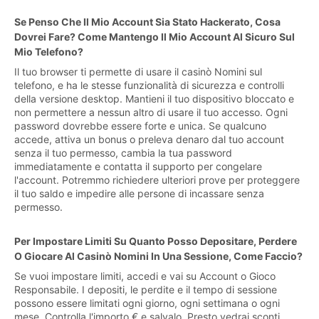
Se Penso Che Il Mio Account Sia Stato Hackerato, Cosa
Dovrei Fare? Come Mantengo Il Mio Account Al Sicuro Sul
Mio Telefono?
Il tuo browser ti permette di usare il casinò Nomini sul
telefono, e ha le stesse funzionalità di sicurezza e controlli
della versione desktop. Mantieni il tuo dispositivo bloccato e
non permettere a nessun altro di usare il tuo accesso. Ogni
password dovrebbe essere forte e unica. Se qualcuno
accede, attiva un bonus o preleva denaro dal tuo account
senza il tuo permesso, cambia la tua password
immediatamente e contatta il supporto per congelare
l'account. Potremmo richiedere ulteriori prove per proteggere
il tuo saldo e impedire alle persone di incassare senza
permesso.
Per Impostare Limiti Su Quanto Posso Depositare, Perdere
O Giocare Al Casinò Nomini In Una Sessione, Come Faccio?
Se vuoi impostare limiti, accedi e vai su Account o Gioco
Responsabile. I depositi, le perdite e il tempo di sessione
possono essere limitati ogni giorno, ogni settimana o ogni
mese. Controlla l'importo € e salvalo. Presto vedrai sconti.