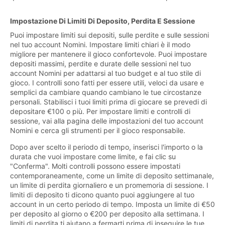
Impostazione Di Limiti Di Deposito, Perdita E Sessione
Puoi impostare limiti sui depositi, sulle perdite e sulle sessioni
nel tuo account Nomini. Impostare limiti chiari è il modo
migliore per mantenere il gioco confortevole. Puoi impostare
depositi massimi, perdite e durate delle sessioni nel tuo
account Nomini per adattarsi al tuo budget e al tuo stile di
gioco. I controlli sono fatti per essere utili, veloci da usare e
semplici da cambiare quando cambiano le tue circostanze
personali. Stabilisci i tuoi limiti prima di giocare se prevedi di
depositare €100 o più. Per impostare limiti e controlli di
sessione, vai alla pagina delle impostazioni del tuo account
Nomini e cerca gli strumenti per il gioco responsabile.
Dopo aver scelto il periodo di tempo, inserisci l'importo o la
durata che vuoi impostare come limite, e fai clic su
"Conferma". Molti controlli possono essere impostati
contemporaneamente, come un limite di deposito settimanale,
un limite di perdita giornaliero e un promemoria di sessione. I
limiti di deposito ti dicono quanto puoi aggiungere al tuo
account in un certo periodo di tempo. Imposta un limite di €50
per deposito al giorno o €200 per deposito alla settimana. I
limiti di perdita ti aiutano a fermarti prima di inseguire le tue