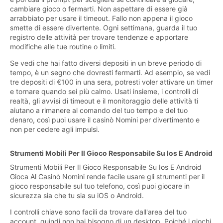
cambiare gioco o fermarti. Non aspettare di essere già
arrabbiato per usare il timeout. Fallo non appena il gioco
smette di essere divertente. Ogni settimana, guarda il tuo
registro delle attività per trovare tendenze e apportare
modifiche alle tue routine o limiti.
Se vedi che hai fatto diversi depositi in un breve periodo di
tempo, è un segno che dovresti fermarti. Ad esempio, se vedi
tre depositi di €100 in una sera, potresti voler attivare un timer
e tornare quando sei più calmo. Usati insieme, i controlli di
realtà, gli avvisi di timeout e il monitoraggio delle attività ti
aiutano a rimanere al comando del tuo tempo e del tuo
denaro, così puoi usare il casinò Nomini per divertimento e
non per cedere agli impulsi.
Strumenti Mobili Per Il Gioco Responsabile Su Ios E Android
Strumenti Mobili Per Il Gioco Responsabile Su Ios E Android
Gioca Al Casinò Nomini rende facile usare gli strumenti per il
gioco responsabile sul tuo telefono, così puoi giocare in
sicurezza sia che tu sia su iOS o Android.
I controlli chiave sono facili da trovare dall'area del tuo
account, quindi non hai bisogno di un desktop. Poiché i giochi