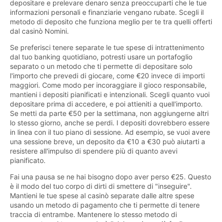
depositare e prelevare denaro senza preoccuparti che le tue
informazioni personali e finanziarie vengano rubate. Scegli il
metodo di deposito che funziona meglio per te tra quelli offerti
dal casinò Nomini.
Se preferisci tenere separate le tue spese di intrattenimento
dal tuo banking quotidiano, potresti usare un portafoglio
separato o un metodo che ti permette di depositare solo
l'importo che prevedi di giocare, come €20 invece di importi
maggiori. Come modo per incoraggiare il gioco responsabile,
mantieni i depositi pianificati e intenzionali. Scegli quanto vuoi
depositare prima di accedere, e poi attieniti a quell'importo.
Se metti da parte €50 per la settimana, non aggiungerne altri
lo stesso giorno, anche se perdi. I depositi dovrebbero essere
in linea con il tuo piano di sessione. Ad esempio, se vuoi avere
una sessione breve, un deposito da €10 a €30 può aiutarti a
resistere all'impulso di spendere più di quanto avevi
pianificato.
Fai una pausa se ne hai bisogno dopo aver perso €25. Questo
è il modo del tuo corpo di dirti di smettere di "inseguire".
Mantieni le tue spese al casinò separate dalle altre spese
usando un metodo di pagamento che ti permette di tenere
traccia di entrambe. Mantenere lo stesso metodo di