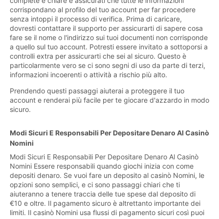
complete e chiare e assicurati che tutte le informazioni
corrispondano al profilo del tuo account per far procedere
senza intoppi il processo di verifica. Prima di caricare,
dovresti contattare il supporto per assicurarti di sapere cosa
fare se il nome o l'indirizzo sui tuoi documenti non corrisponde
a quello sul tuo account. Potresti essere invitato a sottoporsi a
controlli extra per assicurarti che sei al sicuro. Questo è
particolarmente vero se ci sono segni di uso da parte di terzi,
informazioni incoerenti o attività a rischio più alto.
Prendendo questi passaggi aiuterai a proteggere il tuo
account e renderai più facile per te giocare d'azzardo in modo
sicuro.
Modi Sicuri E Responsabili Per Depositare Denaro Al Casinò
Nomini
Modi Sicuri E Responsabili Per Depositare Denaro Al Casinò
Nomini Essere responsabili quando giochi inizia con come
depositi denaro. Se vuoi fare un deposito al casinò Nomini, le
opzioni sono semplici, e ci sono passaggi chiari che ti
aiuteranno a tenere traccia delle tue spese dal deposito di
€10 e oltre. Il pagamento sicuro è altrettanto importante dei
limiti. Il casinò Nomini usa flussi di pagamento sicuri così puoi