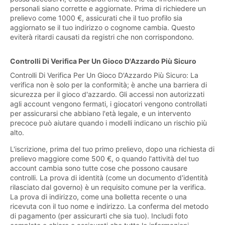
personali siano corrette e aggiornate. Prima di richiedere un
prelievo come 1000 €, assicurati che il tuo profilo sia
aggiornato se il tuo indirizzo o cognome cambia. Questo
eviterà ritardi causati da registri che non corrispondono.
Controlli Di Verifica Per Un Gioco D'Azzardo Più Sicuro
Controlli Di Verifica Per Un Gioco D'Azzardo Più Sicuro: La
verifica non è solo per la conformità; è anche una barriera di
sicurezza per il gioco d'azzardo. Gli accessi non autorizzati
agli account vengono fermati, i giocatori vengono controllati
per assicurarsi che abbiano l'età legale, e un intervento
precoce può aiutare quando i modelli indicano un rischio più
alto.
L'iscrizione, prima del tuo primo prelievo, dopo una richiesta di
prelievo maggiore come 500 €, o quando l'attività del tuo
account cambia sono tutte cose che possono causare
controlli. La prova di identità (come un documento d'identità
rilasciato dal governo) è un requisito comune per la verifica.
La prova di indirizzo, come una bolletta recente o una
ricevuta con il tuo nome e indirizzo. La conferma del metodo
di pagamento (per assicurarti che sia tuo). Includi foto