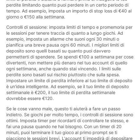
perdite limitando quanto puoi perdere in un certo periodo di
tempo. Ad esempio, imposta un importo di stop loss di €40 al
giorno o €150 alla settimana.
Controlli di sessione: imposta limiti di tempo e promemoria per
le sessioni per tenere traccia di quanto a lungo giochi. Ad
esempio, imposta un allarme che suoni ogni 30 minuti o
pianifica una breve pausa ogni 60 minuti. I migliori limiti di
deposito sono quelli basati su quanto puoi davvero
permetterti di spendere. Se spendi €100 a settimana per cose
divertenti, non mettere più denaro nel tuo account di quello
ogni settimana, anche quando stai vincendo. I limiti sulle
perdite sono basati sul rischio piuttosto che sulla spesa.
Impostare un limite di perdita inferiore al tuo limite di deposito
è un'idea intelligente. Ad esempio, se il tuo limite di deposito
settimanale è €200, il tuo limite di perdita settimanale
dovrebbe essere €120.
Se le cose vanno male, questo ti aiuterà a fare un passo
indietro. Se giochi per molto tempo, i controlli di sessione sono
ottimi. Imposta timer per ricordarti di controllare te stesso, e
fai una pausa quando ne hai bisogno. Con un timer di 20
minuti, puoi terminare il tuo gioco al primo prompt se ti
piacciono le sessioni brevi. L'account ti impedirà di depositare