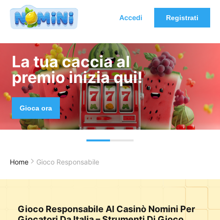
Accedi
Registrati
La tua caccia al
premio inizia qui!
Gioca ora
Home
Gioco Responsabile
Gioco Responsabile Al Casinò Nomini Per
Giocatori Da Italia – Strumenti Di Gioco